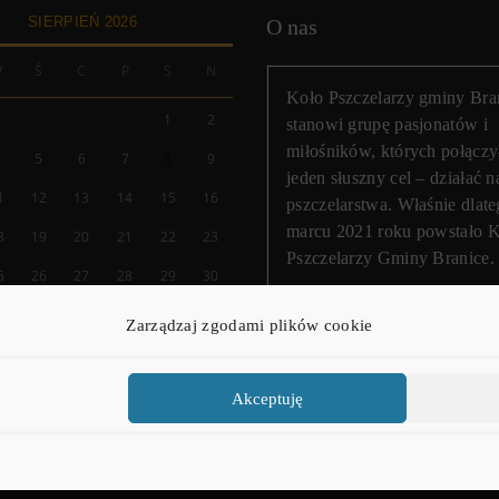
SIERPIEŃ 2026
O nas
W
Ś
C
P
S
N
Koło Pszczelarzy gminy Bra
1
2
stanowi grupę pasjonatów i
miłośników, których połączy
4
5
6
7
8
9
jeden słuszny cel – działać n
1
12
13
14
15
16
pszczelarstwa. Właśnie dlat
marcu 2021 roku powstało 
8
19
20
21
22
23
Pszczelarzy Gminy Branice.
5
26
27
28
29
30
Zarządzaj zgodami plików cookie
« Mar
Akceptuję
Copyright © 2021 - 2026
kp-branice.pl
| Wszelkie prawa zastrzeżone.