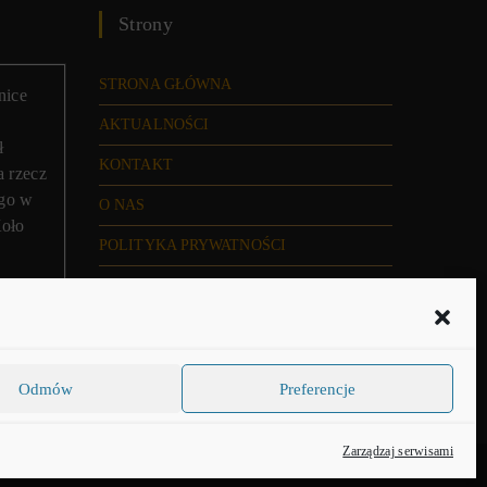
Strony
STRONA GŁÓWNA
nice
AKTUALNOŚCI
ł
KONTAKT
a rzecz
ego w
O NAS
Koło
POLITYKA PRYWATNOŚCI
FORUM
NEWSLETTER
POLITYKA PLIKÓW COOKIES (EU)
Odmów
Preferencje
Zarządzaj serwisami