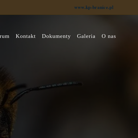
www.kp-branice.pl
rum
Kontakt
Dokumenty
Galeria
O nas