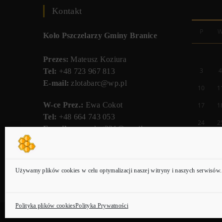
Kontakt
P
Koło Pszczelarzy Gminy Branice
Prezes:
Mateusz Koziura
3
Tel:
+48 723 967 813
E-mail:
zlotabarc@wp.pl
10
1
W-ce Prez.:
Ewa Cokot
17
1
Tel:
+48 664 743 053
24
2
E-mail:
ewa.cokot331@gmail.com
31
PKO BP
Nr.Kon.
83 1020 3714 0000 4402 0266
Używamy plików cookies w celu optymalizacji naszej witryny i naszych serwisów.
9141
Polityka plików cookies
Polityka Prywatności