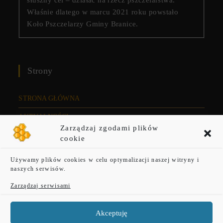
słuszny cel – działać na rzecz pszczelarstwa.
Właśnie dlatego w marcu 2021 roku powstało
Koło Pszczelarzy Gminy Branice.
Strony
STRONA GŁÓWNA
AKTUALNOŚCI
Zarządzaj zgodami plików
KONTAKT
cookie
O NAS
Używamy plików cookies w celu optymalizacji naszej witryny i
naszych serwisów.
POLITYKA PRYWATNOŚCI
Zarządzaj serwisami
FORUM
NEWSLETTER
Akceptuję