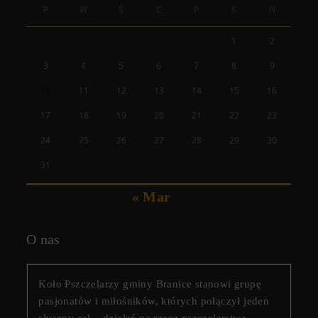
P
W
Ś
C
P
S
N
1
2
3
4
5
6
7
8
9
10
11
12
13
14
15
16
17
18
19
20
21
22
23
24
25
26
27
28
29
30
31
« Mar
O nas
Koło Pszczelarzy gminy Branice stanowi grupę
pasjonatów i miłośników, których połączył jeden