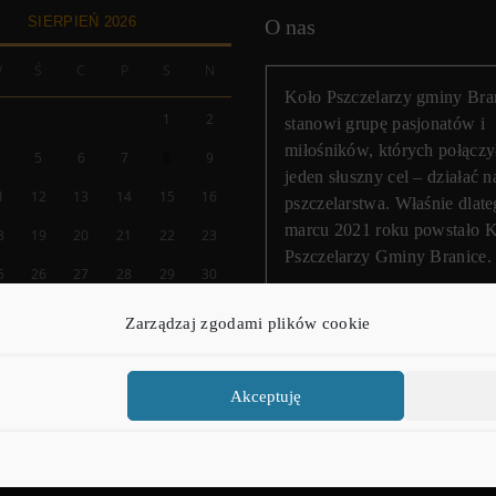
SIERPIEŃ 2026
O nas
W
Ś
C
P
S
N
Koło Pszczelarzy gminy Bra
1
2
stanowi grupę pasjonatów i
miłośników, których połączy
4
5
6
7
8
9
jeden słuszny cel – działać n
1
12
13
14
15
16
pszczelarstwa. Właśnie dlat
marcu 2021 roku powstało 
8
19
20
21
22
23
Pszczelarzy Gminy Branice.
5
26
27
28
29
30
Zarządzaj zgodami plików cookie
« Mar
Akceptuję
Copyright © 2021 - 2026
kp-branice.pl
| Wszelkie prawa zastrzeżone.