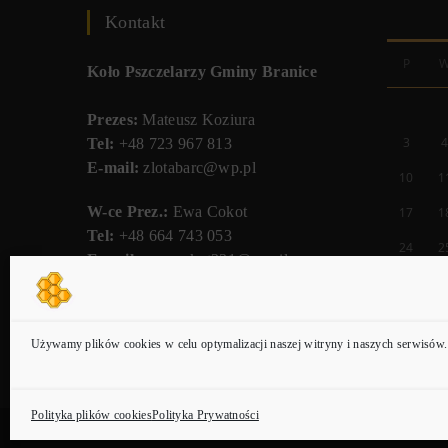
Kontakt
P
Koło Pszczelarzy Gminy Branice
Prezes:
Mateusz Koziura
3
Tel:
+48 723 967 813
E-mail:
zlotabarc@wp.pl
10
1
W-ce Prez.:
Ewa Cokot
17
1
Tel:
+48 664 743 053
24
2
E-mail:
ewa.cokot331@gmail.com
31
PKO BP
Nr.Kon.
83 1020 3714 0000 4402 0266
Używamy plików cookies w celu optymalizacji naszej witryny i naszych serwisów.
9141
Polityka plików cookies
Polityka Prywatności