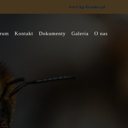
www.kp-branice.pl
rum
Kontakt
Dokumenty
Galeria
O nas