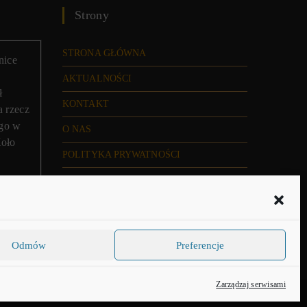
Strony
STRONA GŁÓWNA
nice
AKTUALNOŚCI
ł
KONTAKT
a rzecz
ego w
O NAS
Koło
POLITYKA PRYWATNOŚCI
FORUM
NEWSLETTER
POLITYKA PLIKÓW COOKIES (EU)
Odmów
Preferencje
Zarządzaj serwisami