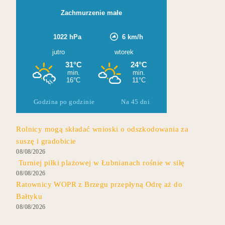
Godzina po godzinie
Na 45 dni
Rolnicy mogą składać wnioski o odszkodowania za
suszę i gradobicie
08/08/2026
Turniej piłki plażowej w Łubnianach rośnie w siłę
08/08/2026
Ratownicy WOPR z Brzegu przepłyną Odrę aż do
Bałtyku
08/08/2026