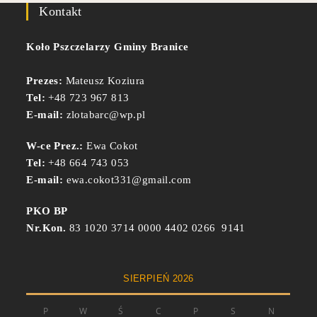
Kontakt
Koło Pszczelarzy Gminy Branice
Prezes:
Mateusz Koziura
Tel:
+48 723 967 813
E-mail:
zlotabarc@wp.pl
W-ce Prez.:
Ewa Cokot
Tel:
+48 664 743 053
E-mail:
ewa.cokot331@gmail.com
PKO BP
Nr.Kon.
83 1020 3714 0000 4402 0266 9141
SIERPIEŃ 2026
P
W
Ś
C
P
S
N