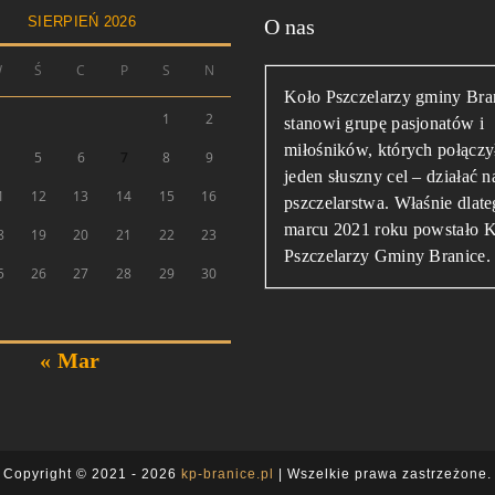
SIERPIEŃ 2026
O nas
W
Ś
C
P
S
N
Koło Pszczelarzy gminy Bra
1
2
stanowi grupę pasjonatów i
miłośników, których połączy
4
5
6
7
8
9
jeden słuszny cel – działać n
1
12
13
14
15
16
pszczelarstwa. Właśnie dlat
marcu 2021 roku powstało 
8
19
20
21
22
23
Pszczelarzy Gminy Branice.
5
26
27
28
29
30
« Mar
Copyright © 2021 - 2026
kp-branice.pl
| Wszelkie prawa zastrzeżone.