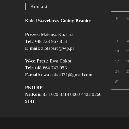
Kontakt
P
Koło Pszczelarzy Gminy Branice
Prezes:
Mateusz Koziura
3
Tel:
+48 723 967 813
E-mail:
zlotabarc@wp.pl
10
1
W-ce Prez.:
Ewa Cokot
17
1
Tel:
+48 664 743 053
24
2
E-mail:
ewa.cokot331@gmail.com
31
PKO BP
Nr.Kon.
83 1020 3714 0000 4402 0266
9141