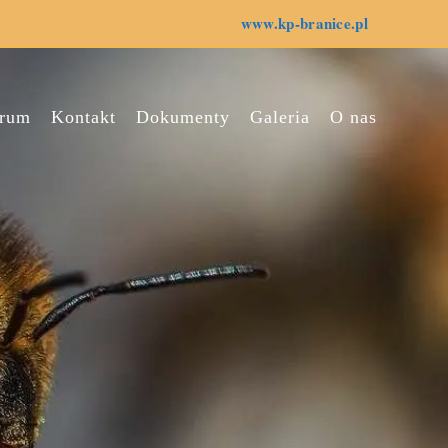
www.kp-branice.pl
rum
Kontakt
Dokumenty
Galeria
O nas