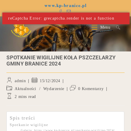
www.kp-branice.pl
reCaptcha Error: grecaptcha.render is not a function
Menu
SPOTKANIE WIGILIJNE KOŁA PSZCZELARZY
GMINY BRANICE 2024
admin
15/12/2024
Aktualności
/
Wydarzenie
0 Komentarzy
2 mins read
Spis treści
Spotkanie wigilijne
Galeria: https://www.kp-branice.pl/spotkanie-wigilijne-2024/