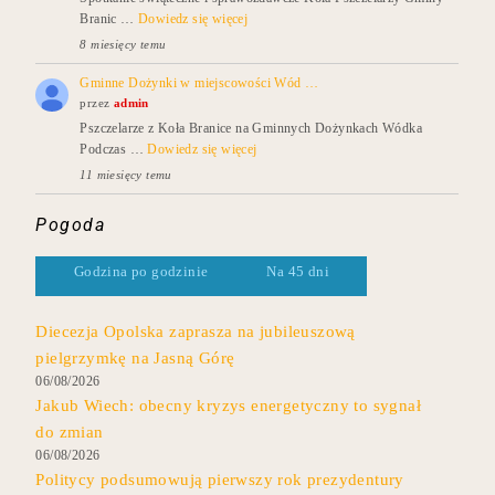
Branic …
Dowiedz się więcej
8 miesięcy temu
Gminne Dożynki w miejscowości Wód …
przez
admin
Pszczelarze z Koła Branice na Gminnych Dożynkach Wódka
Podczas …
Dowiedz się więcej
11 miesięcy temu
Pogoda
Godzina po godzinie
Na 45 dni
Diecezja Opolska zaprasza na jubileuszową
pielgrzymkę na Jasną Górę
06/08/2026
Jakub Wiech: obecny kryzys energetyczny to sygnał
do zmian
06/08/2026
Politycy podsumowują pierwszy rok prezydentury