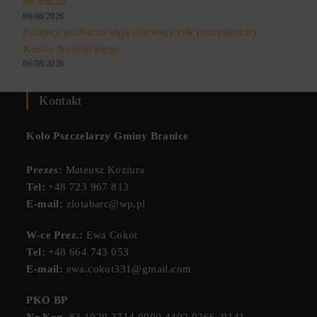
do zmian
06/08/2026
Politycy podsumowują pierwszy rok prezydentury
Karola Nawrockiego
06/08/2026
Kontakt
Koło Pszczelarzy Gminy Branice
Prezes:
Mateusz Koziura
Tel:
+48 723 967 813
E-mail:
zlotabarc@wp.pl
W-ce Prez.:
Ewa Cokot
Tel:
+48 664 743 053
E-mail:
ewa.cokot331@gmail.com
PKO BP
Nr.Kon.
83 1020 3714 0000 4402 0266 9141