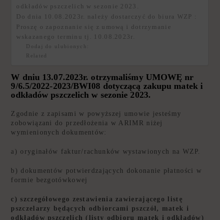
odkładów pszczelich w sezonie 2023.
Do dnia 10.08.2023r. należy dostarczyć do biura WZP :
Proszę o zapoznanie się z umową i dotrzymanie
wskazanego terminu tj. 10.08.2023r.
Dodaj do ulubionych:
Related
W dniu 13.07.2023r. otrzymaliśmy UMOWĘ nr
9/6.5/2022-2023/BWI08 dotyczącą zakupu matek i
odkładów pszczelich w sezonie 2023.
Zgodnie z zapisami w powyższej umowie jesteśmy
zobowiązani do przedłożenia w ARIMR niżej
wymienionych dokumentów:
a) oryginałów faktur/rachunków wystawionych na WZP.
b) dokumentów potwierdzających dokonanie płatności w
formie bezgotówkowej
c) szczegółowego zestawienia zawierającego listę
pszczelarzy będących odbiorcami pszczół, matek i
odkładów pszczelich (listy odbioru matek i odkładów)