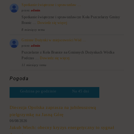
Spotkanie świąteczne i sprawozdaw …
przez
admin
Spotkanie świąteczne i sprawozdawcze Koła Pszczelarzy Gminy
Branic …
Dowiedz się więcej
8 miesięcy temu
Gminne Dożynki w miejscowości Wód …
przez
admin
Pszczelarze z Koła Branice na Gminnych Dożynkach Wódka
Podczas …
Dowiedz się więcej
11 miesięcy temu
Pogoda
Godzina po godzinie
Na 45 dni
Diecezja Opolska zaprasza na jubileuszową
pielgrzymkę na Jasną Górę
06/08/2026
Jakub Wiech: obecny kryzys energetyczny to sygnał