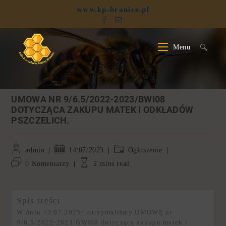
www.kp-branice.pl
Menu
UMOWA NR 9/6.5/2022-2023/BWI08
DOTYCZĄCA ZAKUPU MATEK I ODKŁADÓW
PSZCZELICH.
admin
14/07/2023
Ogłoszenie
0 Komentarzy
2 mins read
Spis treści
W dniu 13.07.2023r. otrzymaliśmy UMOWĘ nr
9/6.5/2022-2023/BWI08 dotyczącą zakupu matek i