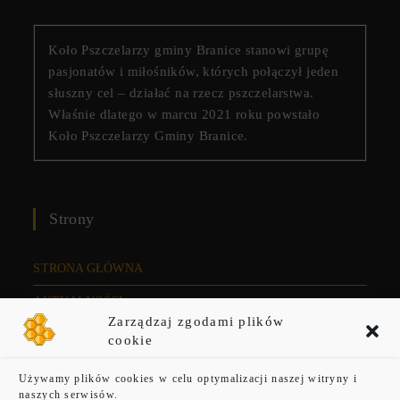
Koło Pszczelarzy gminy Branice stanowi grupę
pasjonatów i miłośników, których połączył jeden
słuszny cel – działać na rzecz pszczelarstwa.
Właśnie dlatego w marcu 2021 roku powstało
Koło Pszczelarzy Gminy Branice.
Strony
STRONA GŁÓWNA
AKTUALNOŚCI
Zarządzaj zgodami plików
KONTAKT
cookie
O NAS
Używamy plików cookies w celu optymalizacji naszej witryny i
naszych serwisów.