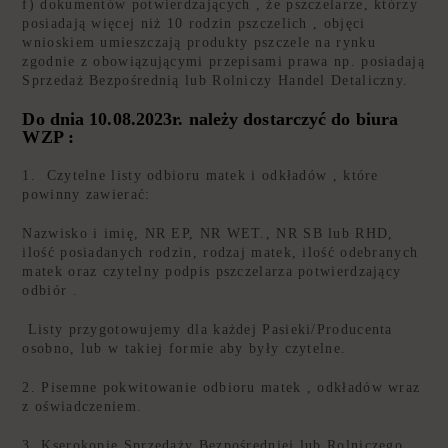
f) dokumentów potwierdzających , że pszczelarze, którzy
posiadają więcej niż 10 rodzin pszczelich , objęci
wnioskiem umieszczają produkty pszczele na rynku
zgodnie z obowiązującymi przepisami prawa np. posiadają
Sprzedaż Bezpośrednią lub Rolniczy Handel Detaliczny.
Do dnia
10.08.2023r.
należy dostarczyć do biura
WZP :
1. Czytelne listy odbioru matek i odkładów , które
powinny zawierać:
Nazwisko i imię, NR EP, NR WET., NR SB lub RHD,
ilość posiadanych rodzin, rodzaj matek, ilość odebranych
matek oraz czytelny podpis pszczelarza potwierdzający
odbiór .
Listy przygotowujemy dla każdej Pasieki/Producenta
osobno, lub w takiej formie aby były czytelne.
2. Pisemne pokwitowanie odbioru matek , odkładów wraz
z oświadczeniem.
3. Kserokopie Sprzedaży Bezpośredniej lub Rolniczego